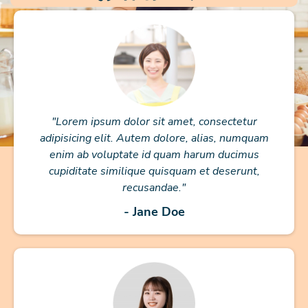
"Lorem ipsum dolor sit amet, consectetur
adipisicing elit. Autem dolore, alias, numquam
enim ab voluptate id quam harum ducimus
cupiditate similique quisquam et deserunt,
recusandae."
- Jane Doe