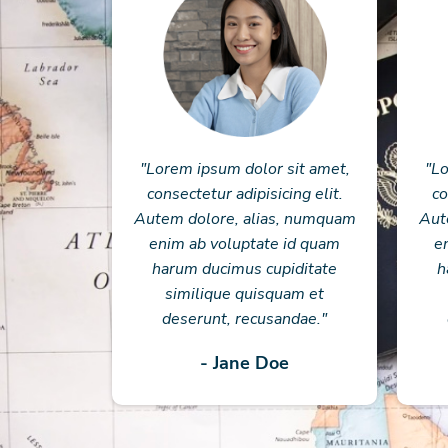
"Lorem ipsum dolor sit amet,
"Lo
consectetur adipisicing elit.
co
Autem dolore, alias, numquam
Aut
enim ab voluptate id quam
e
harum ducimus cupiditate
h
similique quisquam et
deserunt, recusandae."
- Jane Doe