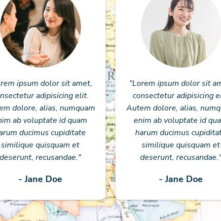
rem ipsum dolor sit amet,
"Lorem ipsum dolor sit a
nsectetur adipisicing elit.
consectetur adipisicing el
em dolore, alias, numquam
Autem dolore, alias, num
nim ab voluptate id quam
enim ab voluptate id qu
arum ducimus cupiditate
harum ducimus cupidita
similique quisquam et
similique quisquam et
deserunt, recusandae."
deserunt, recusandae.
- Jane Doe
- Jane Doe