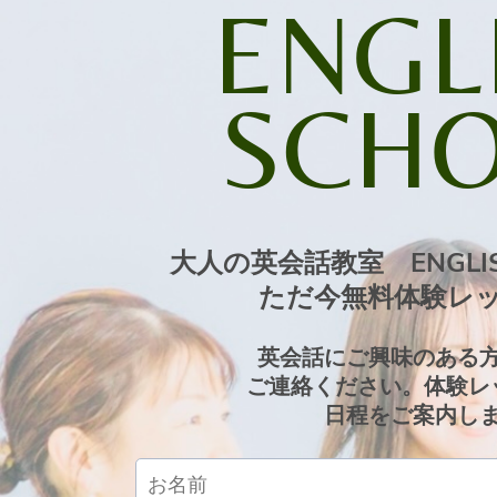
ENGL
SCH
大人の英会話教室 ENGLIS
ただ今無料体験レッ
英会話にご興味のある
ご連絡ください。体験レ
日程をご案内し