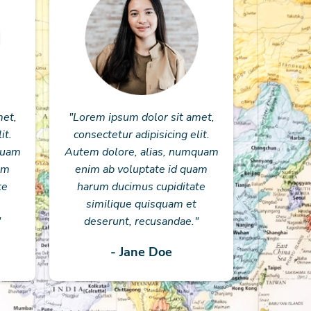
met,
"Lorem ipsum dolor sit amet,
it.
consectetur adipisicing elit.
quam
Autem dolore, alias, numquam
am
enim ab voluptate id quam
te
harum ducimus cupiditate
similique quisquam et
"
deserunt, recusandae."
- Jane Doe