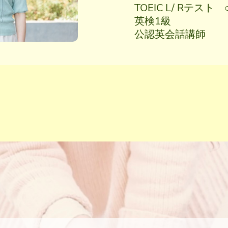
TOEIC L/ Rテスト 
英検1級
公認英会話講師